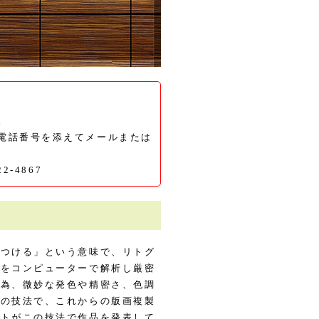
。
電話番号を添えてメールまたは
22-4867
をつける」という意味で、リトグ
画をコンピューターで解析し厳密
る為、微妙な発色や精密さ、色調
新の技法で、これからの版画複製
ストがこの技法で作品を発表して