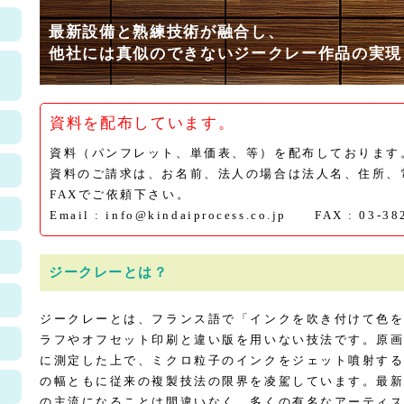
最新設備と熟練技術が融合し、
他社には真似のできないジークレー作品の実現
ル
資料を配布しています。
資料（パンフレット、単価表、等）を配布しております
資料のご請求は、お名前、法人の場合は法人名、住所、
FAXでご依頼下さい。
Email : info@kindaiprocess.co.jp FAX : 03-38
ジークレーとは？
ジークレーとは、フランス語で「インクを吹き付けて色
ラフやオフセット印刷と違い版を用いない技法です。原
に測定した上で、ミクロ粒子のインクをジェット噴射す
の幅ともに従来の複製技法の限界を凌駕しています。最
の主流になることは間違いなく、多くの有名なアーティ