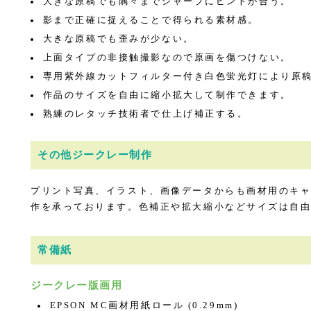
大きな原稿でも隅々までシャープにピントが合う。
影まで正確に捉えることで得られる素材感。
大きな原稿でも歪みが少ない。
上面タイプの非接触撮影なので原画を傷つけない。
専用紫外線カットフィルター付き白色蛍光灯により原
作品のサイズを自由に縮小拡大して制作できます。
熟練のレタッチ技術者で仕上げ補正する。
その他ジークレー制作
プリント写真、イラスト、画像データからも画材用のキ
作を承っております。色補正や拡大縮小などサイズは自
常備紙
ジークレー版画用
EPSON MC画材用紙ロール (0.29mm)