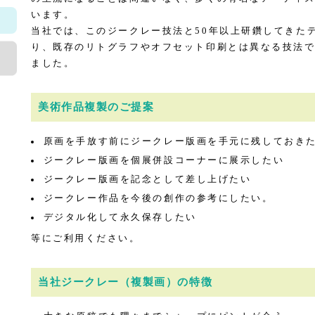
います。
当社では、このジークレー技法と50年以上研鑽してきた
り、既存のリトグラフやオフセット印刷とは異なる技法
ました。
美術作品複製のご提案
原画を手放す前にジークレー版画を手元に残しておき
ジークレー版画を個展併設コーナーに展示したい
ジークレー版画を記念として差し上げたい
ジークレー作品を今後の創作の参考にしたい。
デジタル化して永久保存したい
等にご利用ください。
当社ジークレー（複製画）の特徴