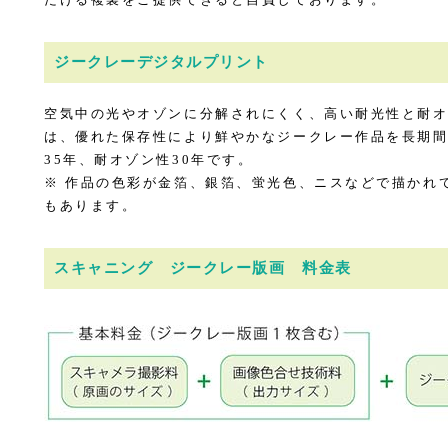
だける複製をご提供できると自負しております。
ジークレーデジタルプリント
空気中の光やオゾンに分解されにくく、高い耐光性と耐
は、優れた保存性により鮮やかなジークレー作品を長期
35年、耐オゾン性30年です。
※ 作品の色彩が金箔、銀箔、蛍光色、ニスなどで描かれ
もあります。
スキャニング ジークレー版画 料金表